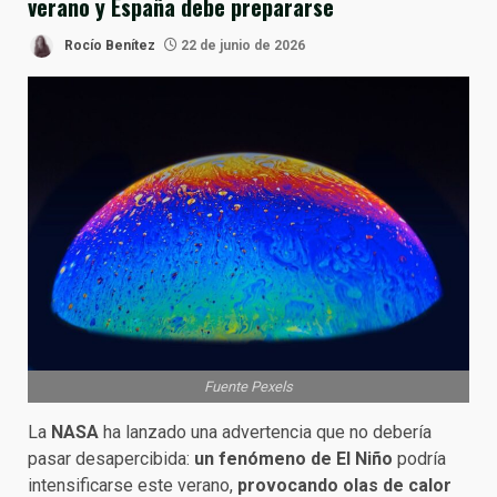
verano y España debe prepararse
Rocío Benítez
22 de junio de 2026
Fuente Pexels
La
NASA
ha lanzado una advertencia que no debería
pasar desapercibida:
un fenómeno de El Niño
podría
intensificarse este verano,
provocando olas de calor