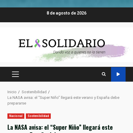
Saltar
8 de agosto de 2026
al
contenido
MENÚ
PRINCIPAL
Inicio
Sostenibilidad
La NASA avisa: el “Super Niño” llegará este verano y España debe
prepararse
Nacional
Sostenibilidad
La NASA avisa: el “Super Niño” llegará este