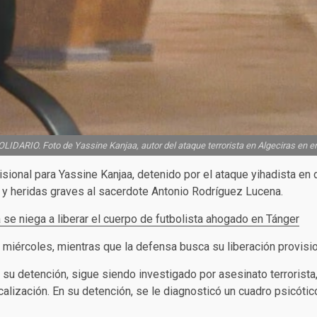
LIDARIO. Foto de Yassine Kanjaa, autor del ataque terrorista en Algeciras en e
ovisional para Yassine Kanjaa, detenido por el ataque yihadista en
a y heridas graves al sacerdote Antonio Rodríguez Lucena.
 se niega a liberar el cuerpo de futbolista ahogado en Tánger
o miércoles, mientras que la defensa busca su liberación provisio
su detención, sigue siendo investigado por asesinato terrorista,
alización. En su detención, se le diagnosticó un cuadro psicótic