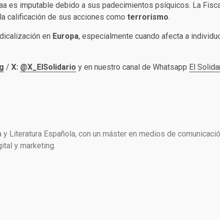
anjaa es imputable debido a sus padecimientos psíquicos. La Fisca
la calificación de sus acciones como
terrorismo
.
adicalización en
Europa
, especialmente cuando afecta a individ
g
/
X:
@X_ElSolidario
y en nuestro canal de Whatsapp
El Solida
a y Literatura Española, con un máster en medios de comunicació
ital y marketing.