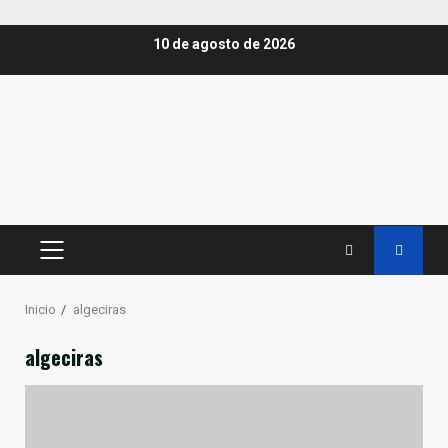
Saltar
10 de agosto de 2026
al
contenido
MENÚ
PRINCIPAL
Inicio
algeciras
algeciras