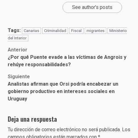
See author's posts
Tags:
Canarias
Criminalidad
Fiscal
migrantes
Ministerio
del Interior
Post
Anterior
¿Por qué Puente evade a las víctimas de Angrois y
navigation
rehúye responsabilidades?
Siguiente
Analistas afirman que Orsi podría encabezar un
gobierno productivo en intereses sociales en
Uruguay
Deja una respuesta
Tu dirección de correo electrónico no será publicada.
Los
campos obligatorios están marcados con
*