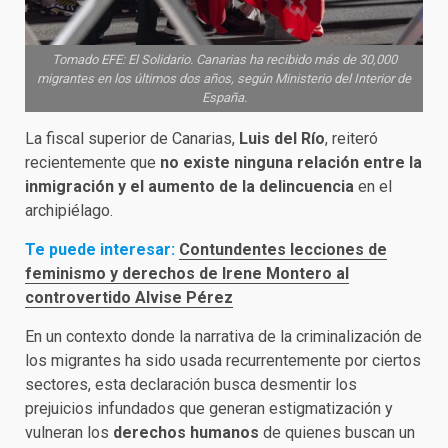
Tomado EFE: El Solidario. Canarias ha recibido más de 30,000
migrantes en los últimos dos años, según Ministerio del Interior de
España.
La fiscal superior de Canarias,
Luis del Río
, reiteró
recientemente que
no existe ninguna relación entre la
inmigración y el aumento de la delincuencia
en el
archipiélago.
Te puede interesar:
Contundentes lecciones de
feminismo y derechos de Irene Montero al
controvertido Alvise Pérez
En un contexto donde la narrativa de la criminalización de
los migrantes ha sido usada recurrentemente por ciertos
sectores, esta declaración busca desmentir los
prejuicios infundados que generan estigmatización y
vulneran los
derechos humanos
de quienes buscan un