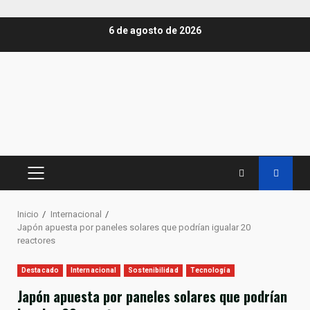
Saltar
6 de agosto de 2026
al
contenido
MENÚ
PRINCIPAL
Inicio
Internacional
Japón apuesta por paneles solares que podrían igualar 20
reactores
Destacado
Internacional
Sostenibilidad
Tecnología
Japón apuesta por paneles solares que podrían