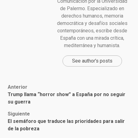
Comunicación por la Universidad
de Palermo. Especializado en
derechos humanos, memoria
democrática y desafíos sociales
contemporáneos, escribe desde
España con una mirada crítica,
mediterránea y humanista.
See author's posts
Post
Anterior
Trump llama “horror show” a España por no seguir
navigation
su guerra
Siguiente
El semáforo que traduce las prioridades para salir
de la pobreza