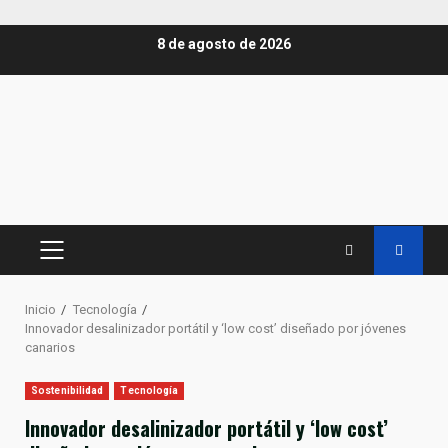
Saltar
8 de agosto de 2026
al
contenido
MENÚ
PRINCIPAL
Inicio
Tecnología
Innovador desalinizador portátil y ‘low cost’ diseñado por jóvenes
canarios
Sostenibilidad
Tecnología
Innovador desalinizador portátil y ‘low cost’