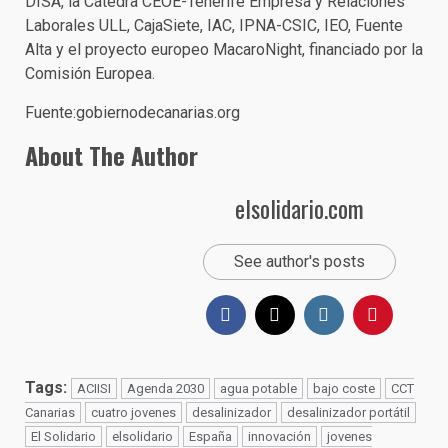
DISA, la Cátedra CEOE-Tenerife Empresa y Relaciones
Laborales ULL, CajaSiete, IAC, IPNA-CSIC, IEO, Fuente
Alta y el proyecto europeo MacaroNight, financiado por la
Comisión Europea.
Fuente:gobiernodecanarias.org
About The Author
elsolidario.com
See author's posts
Tags:
ACIISI
Agenda 2030
agua potable
bajo coste
CCT
Canarias
cuatro jovenes
desalinizador
desalinizador portátil
El Solidario
elsolidario
España
innovación
jovenes