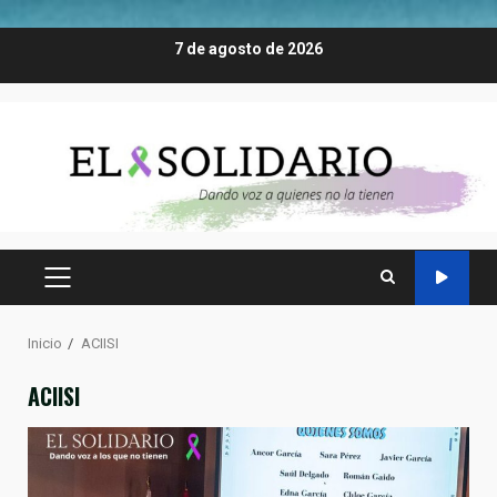
Saltar
7 de agosto de 2026
al
contenido
MENÚ
PRINCIPAL
Inicio
ACIISI
ACIISI