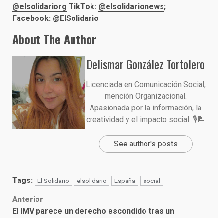
@elsolidariorg
TikTok:
@elsolidarionews
;
Facebook:
@ElSolidario
About The Author
Delismar González Tortolero
Licenciada en Comunicación Social,
mención Organizacional.
Apasionada por la información, la
creatividad y el impacto social. 🎙️📝
See author's posts
Tags:
El Solidario
elsolidario
España
social
Post
Anterior
El IMV parece un derecho escondido tras un