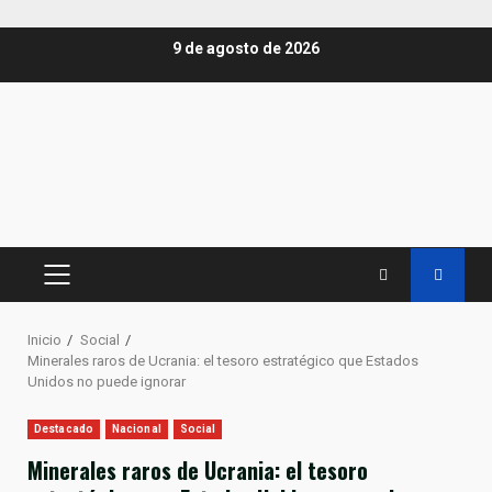
Saltar
9 de agosto de 2026
al
contenido
MENÚ
PRINCIPAL
Inicio
Social
Minerales raros de Ucrania: el tesoro estratégico que Estados
Unidos no puede ignorar
Destacado
Nacional
Social
Minerales raros de Ucrania: el tesoro