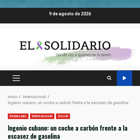
Saltar
9 de agosto de 2026
al
contenido
MENÚ
PRINCIPAL
Inicio
Internacional
Ingenio cubano: un coche a carbón frente a la escasez de gasolina
Destacado
Internacional
Social
Ingenio cubano: un coche a carbón frente a la
escasez de gasolina