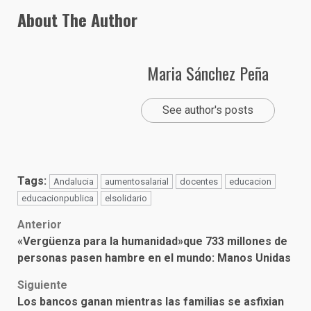
About The Author
Maria Sánchez Peña
See author's posts
Tags:
Andalucia
aumentosalarial
docentes
educacion
educacionpublica
elsolidario
Post
Anterior
«Vergüenza para la humanidad»que 733 millones de
navigation
personas pasen hambre en el mundo: Manos Unidas
Siguiente
Los bancos ganan mientras las familias se asfixian