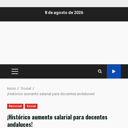
Saltar
8 de agosto de 2026
al
contenido
MENÚ
PRINCIPAL
Inicio
Social
¡Histórico aumento salarial para docentes andaluces!
Nacional
Social
¡Histórico aumento salarial para docentes
andaluces!