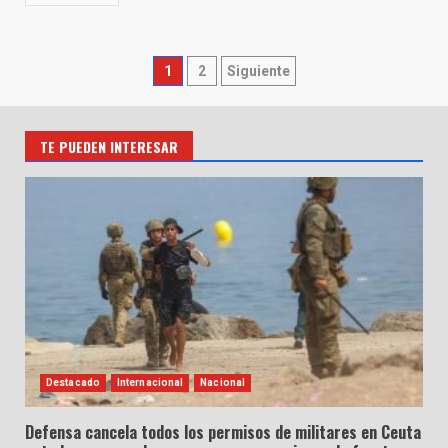
Paginación
1
2
Siguiente
de
entradas
TE PUEDEN INTERESAR
Destacado
Internacional
Nacional
Defensa cancela todos los permisos de militares en Ceuta