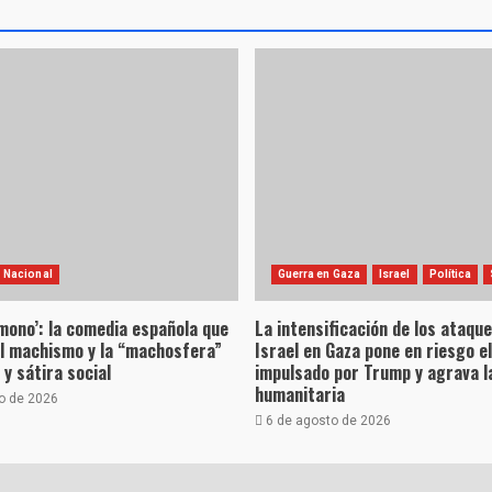
Nacional
Guerra en Gaza
Israel
Política
 mono’: la comedia española que
La intensificación de los ataqu
l machismo y la “machosfera”
Israel en Gaza pone en riesgo e
y sátira social
impulsado por Trump y agrava la
humanitaria
o de 2026
6 de agosto de 2026