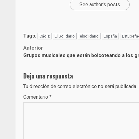
See author's posts
Tags:
Cádiz
El Solidario
elsolidario
España
Estupefa
Post
Anterior
Grupos musicales que están boicoteando a los g
navigation
Deja una respuesta
Tu dirección de correo electrónico no será publicada.
Comentario
*