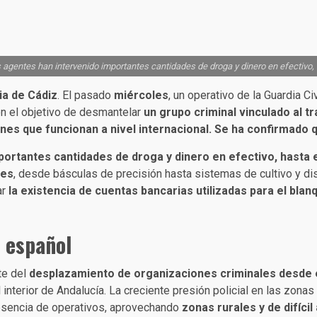
os agentes han intervenido importantes cantidades de droga y dinero en efectiv
ia de Cádiz
. El pasado
miércoles
, un operativo de la Guardia C
on el objetivo de desmantelar
un grupo criminal vinculado al t
es que funcionan a nivel internacional
. Se ha confirmado 
portantes cantidades de droga y dinero en efectivo,
hasta 
tes
, desde básculas de precisión hasta sistemas de cultivo y di
ar
la existencia de cuentas bancarias utilizadas para el blan
o español
te del
desplazamiento de organizaciones criminales desde e
l interior de Andalucía. La creciente presión policial en las zonas
esencia de operativos, aprovechando
zonas rurales y de difíci