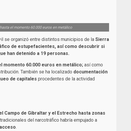
o, hasta el momento 60.000 euros en metálico
ivil se organizó entre distintos municipios de la
Sierra
ráfico de estupefacientes
, así como descubrir si
que han detenido a 19 personas.
el momento 60.000 euros en metálico
;
así como
stribución. También se ha localizado
documentación
queo de capitales
procedentes de la actividad
l Campo de Gibraltar y el Estrecho hasta zonas
 tradicionales del narcotráfico habría empujado a
l acceso
.