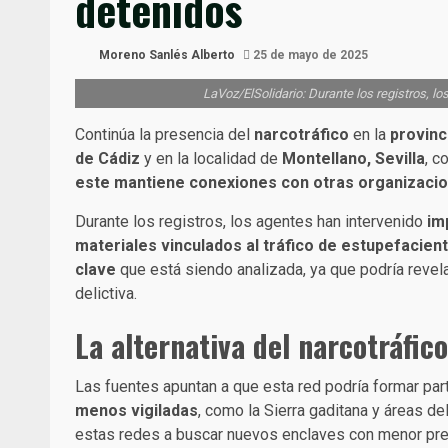
detenidos
Moreno Sanlés Alberto
25 de mayo de 2025
LaVoz/ElSolidario: Durante los registros, l
Continúa la presencia del
narcotráfico
en la
provinc
de Cádiz
y en la localidad de
Montellano, Sevilla
, c
este mantiene conexiones con otras organizacion
Durante los registros, los agentes han intervenido
im
materiales vinculados al tráfico de estupefacien
clave
que está siendo analizada, ya que podría revel
delictiva.
La alternativa del narcotráfic
Las fuentes apuntan a que esta red podría formar par
menos vigiladas
, como la Sierra gaditana y áreas de
estas redes a buscar nuevos enclaves con menor pr