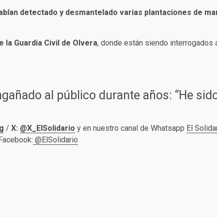
abían detectado y desmantelado varias plantaciones de ma
e la Guardia Civil de Olvera
, donde están siendo interrogados a
gañado al público durante años: “He sid
g
/
X:
@X_ElSolidario
y en nuestro canal de Whatsapp
El Solida
 Facebook:
@ElSolidario