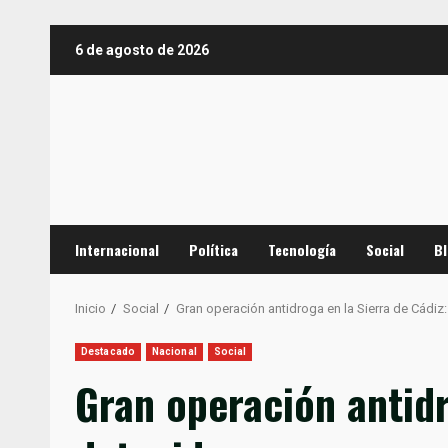
Saltar
6 de agosto de 2026
al
contenido
Internacional
Política
Tecnología
Social
B
Inicio
Social
Gran operación antidroga en la Sierra de Cádiz
Destacado
Nacional
Social
Gran operación antidr