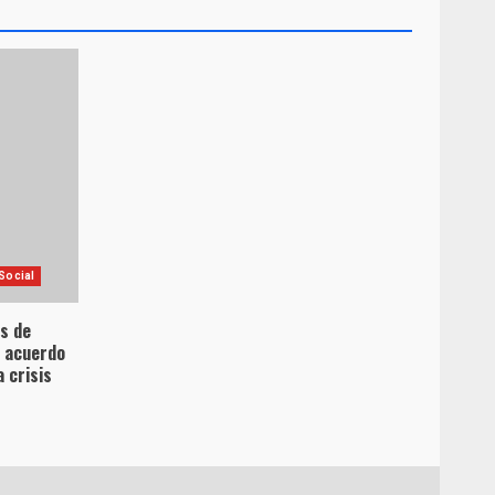
Social
es de
l acuerdo
 crisis