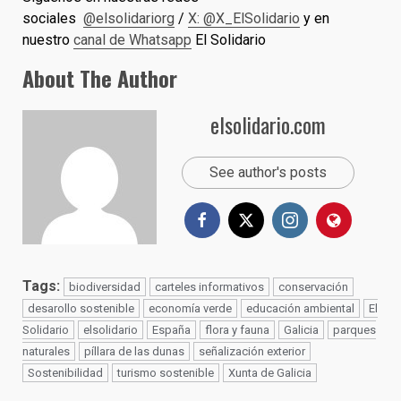
sociales
@elsolidariorg
/
X: @X_ElSolidario
y en
nuestro
canal de Whatsapp
El Solidario
About The Author
elsolidario.com
See author's posts
Tags:
biodiversidad
carteles informativos
conservación
desarollo sostenible
economía verde
educación ambiental
El
Solidario
elsolidario
España
flora y fauna
Galicia
parques
naturales
píllara de las dunas
señalización exterior
Sostenibilidad
turismo sostenible
Xunta de Galicia