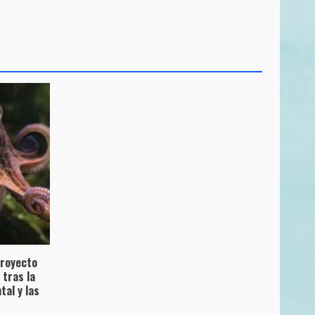
proyecto
 tras la
al y las