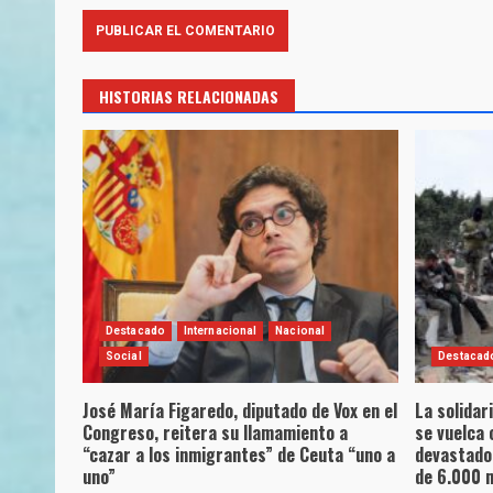
HISTORIAS RELACIONADAS
Destacado
Internacional
Nacional
Social
Destacad
José María Figaredo, diputado de Vox en el
La solidar
Congreso, reitera su llamamiento a
se vuelca 
“cazar a los inmigrantes” de Ceuta “uno a
devastado
uno”
de 6.000 