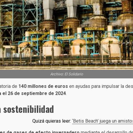
Archivo: El Solidario
atoria de
140 millones de euros
en ayudas para impulsar la des
a el 26 de septiembre de 2024
.
 sostenibilidad
Quizá quieras leer:
‘Betis Beach’ juega un amisto
nes de gases de efecto invernadero
mediante el desarrollo de