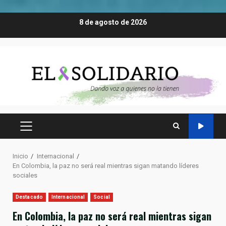
Saltar
8 de agosto de 2026
al
contenido
MENÚ
PRINCIPAL
Inicio
Internacional
En Colombia, la paz no será real mientras sigan matando líderes
sociales
Destacado
Internacional
Social
En Colombia, la paz no será real mientras sigan