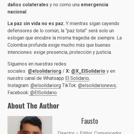
daños colaterales
y no como una
emergencia
nacional
.
La paz sin vida no es paz.
Y mientras sigan cayendo
defensores de lo común, la “paz total” será solo un
eslogan que encubre la misma tragedia de siempre. La
Colombia profunda exige mucho más que buenas
intenciones: exige presencia, protección y justicia.
Síguenos en nuestras redes
sociales
@elsolidariorg
/
X:
@X_ElSolidario
y en
nuestro canal de Whatsapp
El Solidario
;
Instagram:
@elsolidariorg
TikTok:
@elsolidarionews
;
Facebook:
@ElSolidario
About The Author
Fausto
Director – Editor: Comunicador