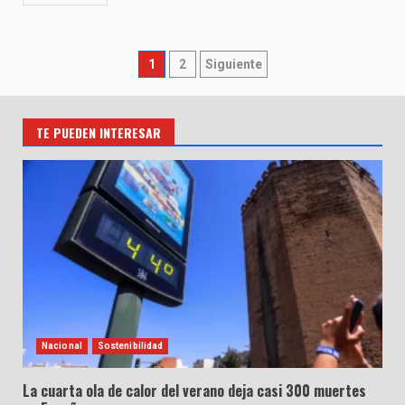
Paginación
1
2
Siguiente
de
entradas
TE PUEDEN INTERESAR
Nacional
Sostenibilidad
La cuarta ola de calor del verano deja casi 300 muertes