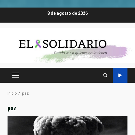
Saltar
8 de agosto de 2026
al
contenido
MENÚ
PRINCIPAL
Inicio
paz
paz