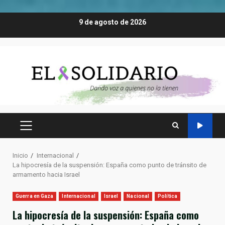
Saltar
9 de agosto de 2026
al
contenido
MENÚ
PRINCIPAL
Inicio
Internacional
La hipocresía de la suspensión: España como punto de tránsito de
armamento hacia Israel
Guerra en Gaza
Internacional
Israel
Nacional
Política
La hipocresía de la suspensión: España como