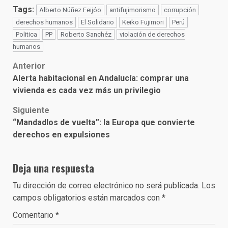
Tags:
Alberto Núñez Feijóo
antifujimorismo
corrupción
derechos humanos
El Solidario
Keiko Fujimori
Perú
Politica
PP
Roberto Sanchéz
violación de derechos
humanos
Post
Anterior
Alerta habitacional en Andalucía: comprar una
navigation
vivienda es cada vez más un privilegio
Siguiente
“Mandadlos de vuelta”: la Europa que convierte
derechos en expulsiones
Deja una respuesta
Tu dirección de correo electrónico no será publicada.
Los
campos obligatorios están marcados con
*
Comentario
*