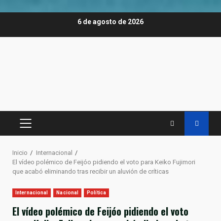
Saltar
6 de agosto de 2026
al
contenido
MENÚ
PRINCIPAL
Inicio
Internacional
El vídeo polémico de Feijóo pidiendo el voto para Keiko Fujimori
que acabó eliminando tras recibir un aluvión de críticas
Internacional
Nacional
Política
El vídeo polémico de Feijóo pidiendo el voto