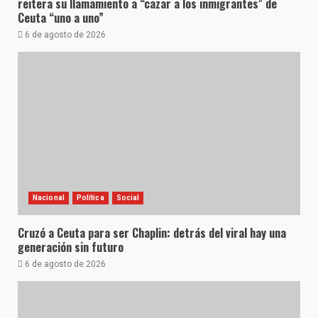
reitera su llamamiento a “cazar a los inmigrantes” de
Ceuta “uno a uno”
6 de agosto de 2026
Nacional
Política
Social
Cruzó a Ceuta para ser Chaplin: detrás del viral hay una
generación sin futuro
6 de agosto de 2026