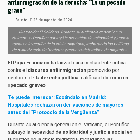
antiinmigración de la derecha: “Es un pecado
grave”
Fausto
28 de agosto de 2024
Ilustración: El Solidario. Durante su audiencia general en el
Vaticano, el Pontífice subrayó la necesidad de solidaridad y justicia
social en la gestión de la crisis migratoria, rechazando las políticas
de militarización de fronteras y rechazo sistemático de migrantes.
El Papa Francisco
ha lanzado una contundente crítica
contra el
discurso antiinmigración
promovido por
sectores de la
derecha política
, calificándolo como un
«pecado grave»
.
Te puede interesar: Escándalo en Madrid:
Hospitales rechazaron derivaciones de mayores
antes del “Protocolo de la Vergüenza”
Durante su audiencia general en el Vaticano, el Pontífice
subrayó la necesidad de
solidaridad
y
justicia social
en
la gestión de la crisis migratoria, rechazando las