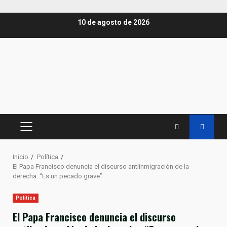
Saltar
10 de agosto de 2026
al
contenido
MENÚ
PRINCIPAL
Inicio
Política
El Papa Francisco denuncia el discurso antiinmigración de la
derecha: “Es un pecado grave”
Política
El Papa Francisco denuncia el discurso