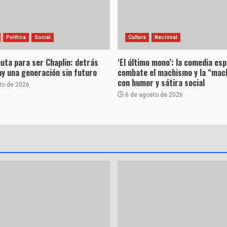
Política
Social
Cultura
Nacional
uta para ser Chaplin: detrás
‘El último mono’: la comedia es
hay una generación sin futuro
combate el machismo y la “mac
con humor y sátira social
to de 2026
6 de agosto de 2026