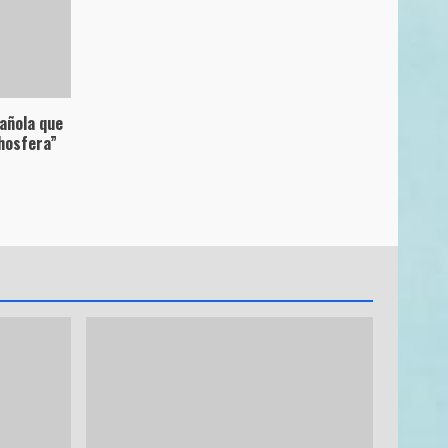
pañola que
hosfera”