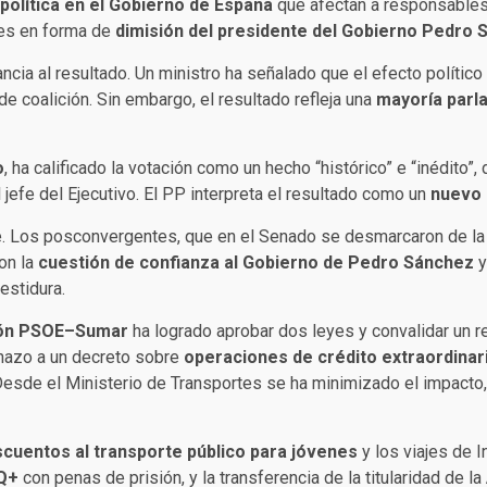
política en el Gobierno de España
que afectan a responsable
des en forma de
dimisión del presidente del Gobierno Pedro
cia al resultado. Un ministro ha señalado que el efecto político 
 de coalición. Sin embargo, el resultado refleja una
mayoría parla
o
, ha calificado la votación como un hecho “histórico” e “inédito
l jefe del Ejecutivo. El PP interpreta el resultado como un
nuevo 
. Los posconvergentes, que en el Senado se desmarcaron de la 
on la
cuestión de confianza al Gobierno de Pedro Sánchez
y
estidura.
ión PSOE–Sumar
ha logrado aprobar dos leyes y convalidar un r
chazo a un decreto sobre
operaciones de crédito extraordinar
Desde el Ministerio de Transportes se ha minimizado el impacto
cuentos al transporte público para jóvenes
y los viajes de In
IQ+
con penas de prisión, y la transferencia de la titularidad de la