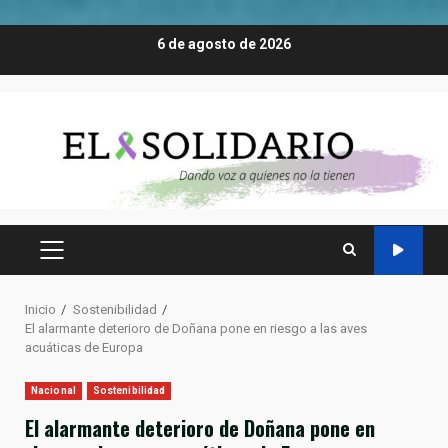
Saltar
6 de agosto de 2026
al
contenido
MENÚ
PRINCIPAL
Inicio
Sostenibilidad
El alarmante deterioro de Doñana pone en riesgo a las aves
acuáticas de Europa
Nacional
Sostenibilidad
El alarmante deterioro de Doñana pone en