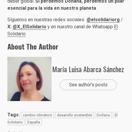
deber global.
Si perdemos Doñana, perdemos un pilar
esencial para la vida en nuestro planeta
.
Síguenos en nuestras redes sociales
@elsolidariorg
/
X:
@X_ElSolidario
y en nuestro canal de Whatsapp
El
Solidario
About The Author
María Luisa Abarca Sánchez
See author's posts
Tags:
cambio climático
desarollo sostenible
Doñana
El
Solidario
España