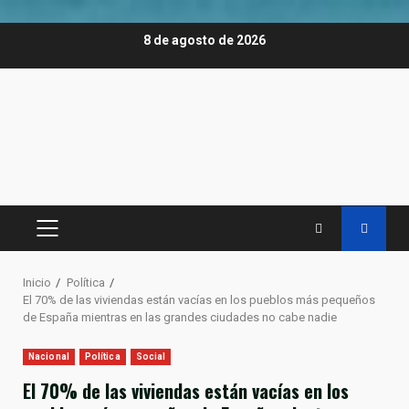
Saltar
8 de agosto de 2026
al
contenido
MENÚ
PRINCIPAL
Inicio
Política
El 70% de las viviendas están vacías en los pueblos más pequeños
de España mientras en las grandes ciudades no cabe nadie
Nacional
Política
Social
El 70% de las viviendas están vacías en los