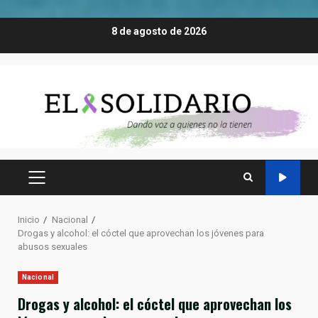
Saltar
8 de agosto de 2026
al
contenido
MENÚ
PRINCIPAL
Inicio
Nacional
Drogas y alcohol: el cóctel que aprovechan los jóvenes para
abusos sexuales
Nacional
Drogas y alcohol: el cóctel que aprovechan los