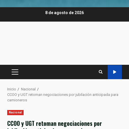
Saltar
8 de agosto de 2026
al
contenido
MENÚ
PRINCIPAL
Inicio
Nacional
CCOO y UGT retoman negociaciones por jubilación anticipada para
camioneros
Nacional
CCOO y UGT retoman negociaciones por