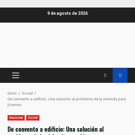
Saltar
9 de agosto de 2026
al
contenido
MENÚ
PRINCIPAL
Inicio
Social
De convento a edificio: Una solución al problema de la vivienda para
jóvenes
Nacional
Social
De convento a edificio: Una solución al