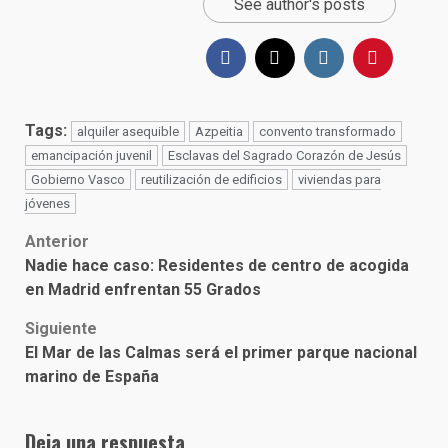
See author's posts
Tags:
alquiler asequible
Azpeitia
convento transformado
emancipación juvenil
Esclavas del Sagrado Corazón de Jesús
Gobierno Vasco
reutilización de edificios
viviendas para
jóvenes
Post
Anterior
Nadie hace caso: Residentes de centro de acogida
navigation
en Madrid enfrentan 55 Grados
Siguiente
El Mar de las Calmas será el primer parque nacional
marino de España
Deja una respuesta