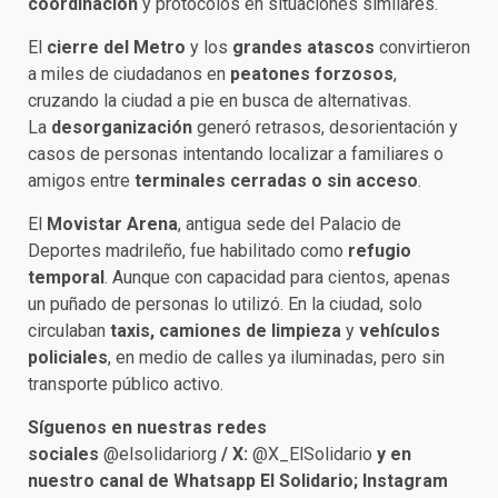
coordinación
y protocolos en situaciones similares.
El
cierre del Metro
y los
grandes atascos
convirtieron
a miles de ciudadanos en
peatones forzosos
,
cruzando la ciudad a pie en busca de alternativas.
La
desorganización
generó retrasos, desorientación y
casos de personas intentando localizar a familiares o
amigos entre
terminales cerradas o sin acceso
.
El
Movistar Arena
, antigua sede del Palacio de
Deportes madrileño, fue habilitado como
refugio
temporal
. Aunque con capacidad para cientos, apenas
un puñado de personas lo utilizó. En la ciudad, solo
circulaban
taxis, camiones de limpieza
y
vehículos
policiales
, en medio de calles ya iluminadas, pero sin
transporte público activo.
Síguenos en nuestras redes
sociales
@elsolidariorg
/ X:
@X_ElSolidario
y en
nuestro canal de Whatsapp El Solidario; Instagram