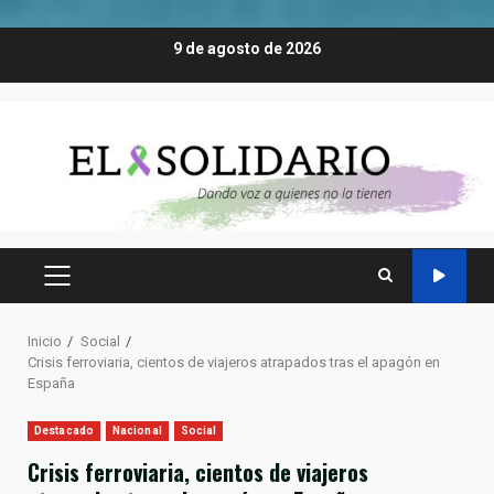
Saltar
9 de agosto de 2026
al
contenido
MENÚ
PRINCIPAL
Inicio
Social
Crisis ferroviaria, cientos de viajeros atrapados tras el apagón en
España
Destacado
Nacional
Social
Crisis ferroviaria, cientos de viajeros