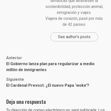
temáticas que atraviesen la
sostenibilidad, protección animal,
inmigración y viajes.
Viajera de corazón, pasé por más
de 42 países.
See author's posts
Post
Anterior
El Gobierno lanza plan para regularizar a medio
navigation
millón de inmigrantes
Siguiente
El Cardenal Prevost: ¿El nuevo Papa ‘woke’?
Deja una respuesta
Tu dirección de correo electrónico no será publicada.
Los