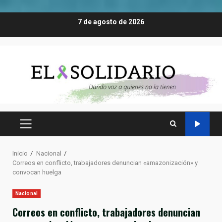
Saltar
7 de agosto de 2026
al
contenido
MENÚ
PRINCIPAL
Inicio
Nacional
Correos en conflicto, trabajadores denuncian «amazonización» y
convocan huelga
Nacional
Correos en conflicto, trabajadores denuncian