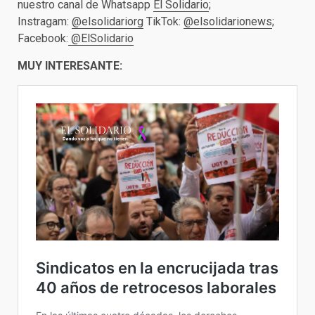
nuestro canal de Whatsapp
El Solidario
;
Instragam:
@elsolidariorg
TikTok:
@elsolidarionews
;
Facebook:
@ElSolidario
MUY INTERESANTE: