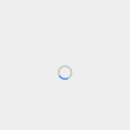
o
España
huelga
Mayo
PP
sindicatos
social
valencia
monio LGTBI y al papel de la
Un condenado por violenci
Los campos obligatorios están marcados con
*