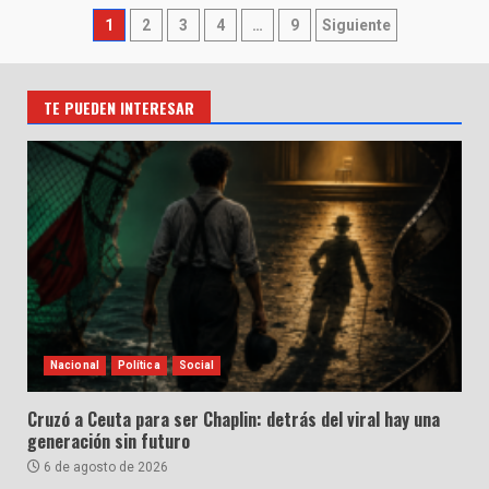
Paginación
1
2
3
4
…
9
Siguiente
de
entradas
TE PUEDEN INTERESAR
Nacional
Política
Social
Cruzó a Ceuta para ser Chaplin: detrás del viral hay una
generación sin futuro
6 de agosto de 2026