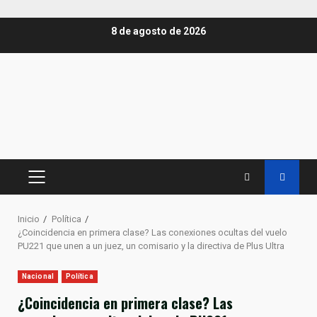
Saltar
8 de agosto de 2026
al
contenido
MENÚ
PRINCIPAL
Inicio
Política
¿Coincidencia en primera clase? Las conexiones ocultas del vuelo
PU221 que unen a un juez, un comisario y la directiva de Plus Ultra
Nacional
Política
¿Coincidencia en primera clase? Las