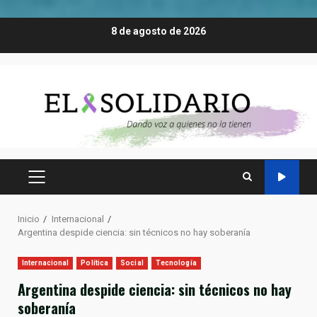
Saltar
8 de agosto de 2026
al
contenido
MENÚ
PRINCIPAL
Inicio
Internacional
Argentina despide ciencia: sin técnicos no hay soberanía
Internacional
Política
Social
Tecnología
Argentina despide ciencia: sin técnicos no hay
soberanía