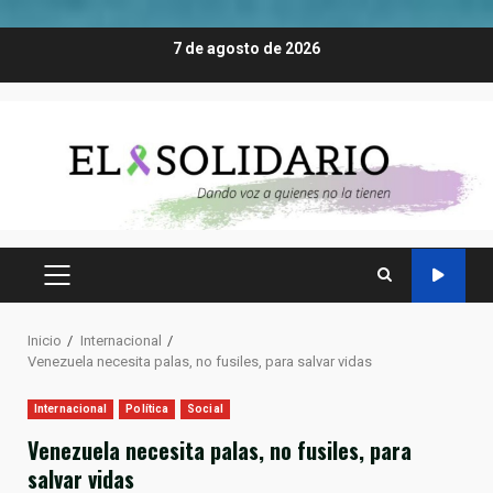
Saltar
7 de agosto de 2026
al
contenido
MENÚ
PRINCIPAL
Inicio
Internacional
Venezuela necesita palas, no fusiles, para salvar vidas
Internacional
Política
Social
Venezuela necesita palas, no fusiles, para
salvar vidas