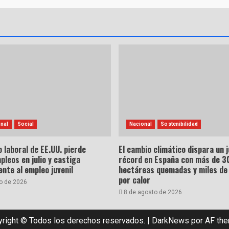
onal
Social
Nacional
Sostenibilidad
 laboral de EE.UU. pierde
El cambio climático dispara un j
leos en julio y castiga
récord en España con más de 3
nte al empleo juvenil
hectáreas quemadas y miles de
por calor
o de 2026
8 de agosto de 2026
right © Todos los derechos reservados.
|
DarkNews
por AF th