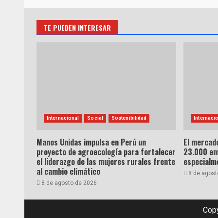
TE PUEDEN INTERESAR
Internacional
Social
Sostenibilidad
Internaci
Manos Unidas impulsa en Perú un
El mercado
proyecto de agroecología para fortalecer
23.000 emp
el liderazgo de las mujeres rurales frente
especialme
al cambio climático
8 de agost
8 de agosto de 2026
Copy