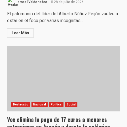
Ismael Valdenebro
28 de julio de 2026
El patrimonio del líder del Alberto Núñez Feijóo vuelve a
estar en el foco por varias incógnitas...
Leer Más
Destacado
Nacional
Política
Social
Vox elimina la paga de 17 euros a menores
extranjeros en Aragón y desata la polémica