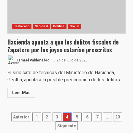
Destacado
Nacional
Política
Social
Hacienda apunta a que los delitos fiscales de
Zapatero por las joyas estarían prescritos
Ismael Valdenebro
24 de julio de 2026
El sindicato de técnicos del Ministerio de Hacienda,
Gestha, apunta a la posible prescripción de los delitos...
Leer Más
Paginación
Anterior
1
2
3
4
5
6
7
…
20
de
Siguiente