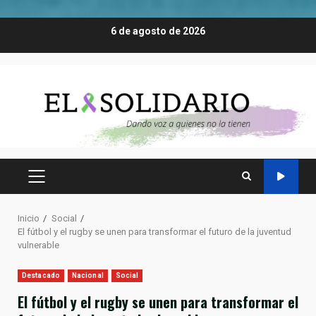
Saltar
6 de agosto de 2026
al
contenido
MENÚ
PRINCIPAL
Inicio
Social
El fútbol y el rugby se unen para transformar el futuro de la juventud
vulnerable
Destacado
Nacional
Social
El fútbol y el rugby se unen para transformar el