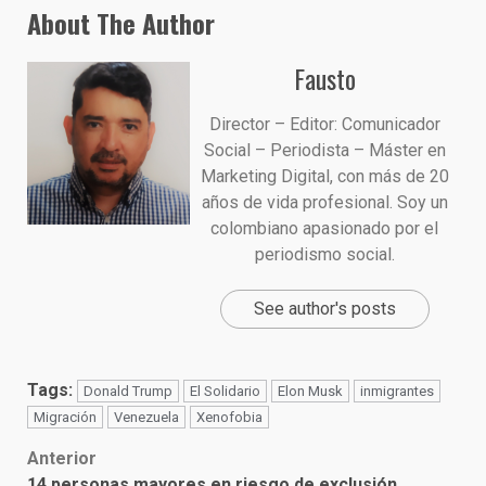
About The Author
Fausto
Director – Editor: Comunicador
Social – Periodista – Máster en
Marketing Digital, con más de 20
años de vida profesional. Soy un
colombiano apasionado por el
periodismo social.
See author's posts
Tags:
Donald Trump
El Solidario
Elon Musk
inmigrantes
Migración
Venezuela
Xenofobia
Post
Anterior
14 personas mayores en riesgo de exclusión