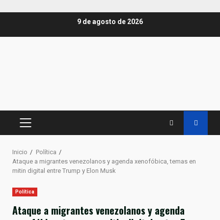
Saltar
9 de agosto de 2026
al
contenido
MENÚ
PRINCIPAL
Inicio
Política
Ataque a migrantes venezolanos y agenda xenofóbica, temas en
mitin digital entre Trump y Elon Musk
Política
Ataque a migrantes venezolanos y agenda