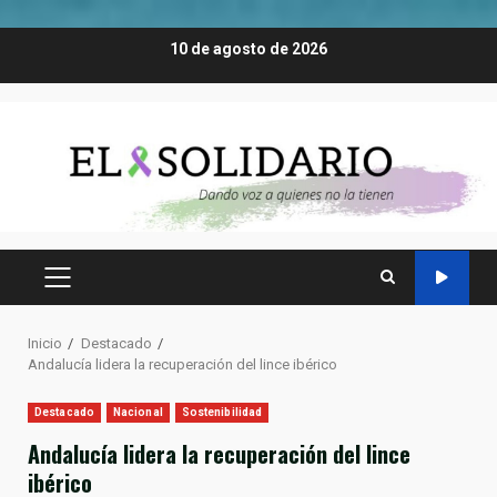
Saltar
10 de agosto de 2026
al
contenido
MENÚ
PRINCIPAL
Inicio
Destacado
Andalucía lidera la recuperación del lince ibérico
Destacado
Nacional
Sostenibilidad
Andalucía lidera la recuperación del lince
ibérico