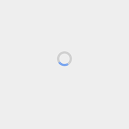
a verde
El Solidario
elsolidario
España
social
Sostenibilidad
Ve
gimen de Bukele?
Netanyahu jueg
Los campos obligatorios están marcados con
*