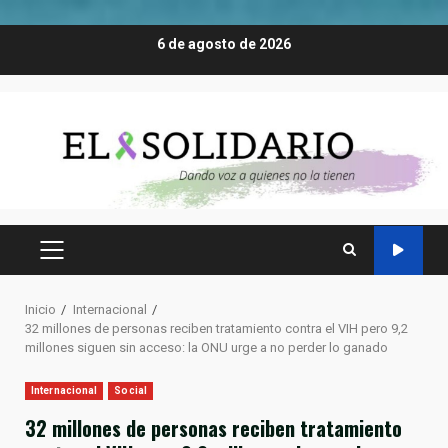
Saltar
6 de agosto de 2026
al
contenido
MENÚ
PRINCIPAL
Inicio
Internacional
32 millones de personas reciben tratamiento contra el VIH pero 9,2
millones siguen sin acceso: la ONU urge a no perder lo ganado
Internacional
Social
32 millones de personas reciben tratamiento