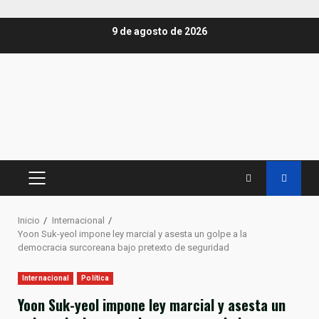
Saltar
9 de agosto de 2026
al
contenido
MENÚ
PRINCIPAL
Inicio
Internacional
Yoon Suk-yeol impone ley marcial y asesta un golpe a la
democracia surcoreana bajo pretexto de seguridad
Internacional
Política
Yoon Suk-yeol impone ley marcial y asesta un