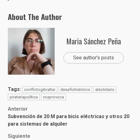
About The Author
Maria Sánchez Peña
See author's posts
Tags:
conflictogibraltar
desafíohistórico
elsolidario
pirateríapolítica
voxprovoca
Post
Anterior
Subvención de 20 M para bicis eléctricas y otros 20
navigation
para sistemas de alquiler
Siguiente