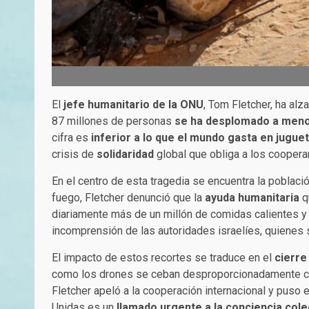
El
jefe humanitario de la ONU
, Tom Fletcher, ha al
87 millones de personas
se ha desplomado a meno
cifra es
inferior a lo que el mundo gasta en jugu
crisis de
solidaridad
global que obliga a los coopera
En el centro de esta tragedia se encuentra la poblaci
fuego, Fletcher denunció que la
ayuda humanitaria
q
diariamente más de un millón de comidas calientes y 
incomprensión de las autoridades israelíes, quienes s
El impacto de estos recortes se traduce en el
cierre
como los drones se ceban desproporcionadamente co
Fletcher apeló a la cooperación internacional y puso
Unidas es un
llamado urgente a la conciencia cole