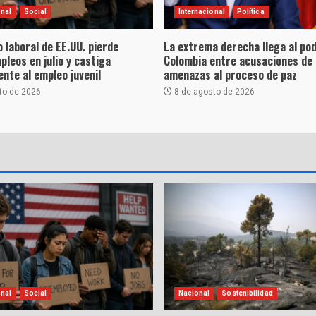
onal
Social
Internacional
Política
 laboral de EE.UU. pierde
La extrema derecha llega al po
leos en julio y castiga
Colombia entre acusaciones de 
nte al empleo juvenil
amenazas al proceso de paz
to de 2026
8 de agosto de 2026
onal
Social
Nacional
Sostenibilidad