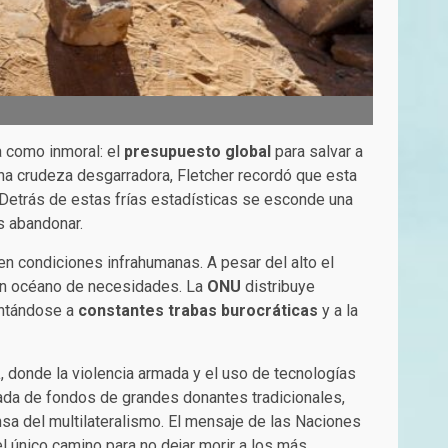
a como inmoral: el
presupuesto global
para salvar a
na crudeza desgarradora, Fletcher recordó que esta
 Detrás de estas frías estadísticas se esconde una
s abandonar.
n condiciones infrahumanas. A pesar del alto el
un océano de necesidades. La
ONU
distribuye
rentándose a
constantes trabas burocráticas
y a la
a
, donde la violencia armada y el uso de tecnologías
irada de fondos de grandes donantes tradicionales,
sa del multilateralismo. El mensaje de las Naciones
 el único camino para no dejar morir a los más