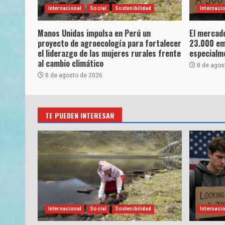
Internacional
Social
Sostenibilidad
Internaci
Manos Unidas impulsa en Perú un
El mercado
proyecto de agroecología para fortalecer
23.000 emp
el liderazgo de las mujeres rurales frente
especialme
al cambio climático
8 de agos
8 de agosto de 2026
TE PUEDEN INTERESAR
Internacional
Social
Sostenibilidad
Internaci