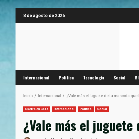
Saltar
8 de agosto de 2026
al
contenido
Internacional
Política
Tecnología
Social
B
Inicio
Internacional
¿Vale más el juguete de tu mascota que 
Guerra en Gaza
Internacional
Política
Social
¿Vale más el juguete 