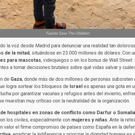
Fuente Save The Children
zado la voz desde Madrid para denunciar una realidad tan doloros
s de la mitad
, situándose en 23.000 millones de dólares. Con u
etes para mascotas
, videojuegos o en los bonus de Wall Street.
ntes a tomar decisiones brutales sobre qué vidas salvar y cuále
ón de
Gaza
, donde más de dos millones de personas subsisten e
ue logra sortear los bloqueos de
Israel
es apenas una gota en 
lucha por garantizar vacunas y refugios antes del invierno, enf
e muestran muy críticas con la neutralidad de la organización.
 de hospitales en zonas de conflicto como Darfur o Somali
n los civiles, especialmente con
mujeres y niñas
. Ante la ret
 en valor el firme compromiso de países como España en la defen
ctiva
: erradicar la indiferencia y priorizar la dignidad humana es