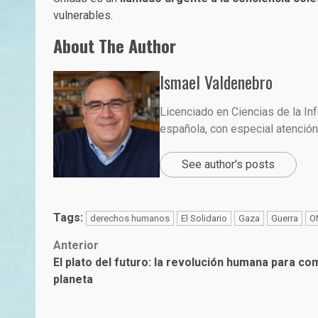
vulnerables.
About The Author
Ismael Valdenebro
Licenciado en Ciencias de la In
española, con especial atención 
See author's posts
Tags:
derechos humanos
El Solidario
Gaza
Guerra
O
Post
Anterior
El plato del futuro: la revolución humana para co
navigation
planeta