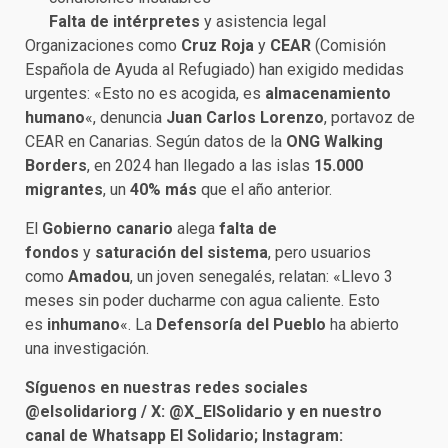
Falta de intérpretes
y asistencia legal
Organizaciones como
Cruz Roja
y
CEAR
(Comisión
Española de Ayuda al Refugiado) han exigido medidas
urgentes: «Esto no es acogida, es
almacenamiento
humano
«, denuncia
Juan Carlos Lorenzo
, portavoz de
CEAR en Canarias. Según datos de la
ONG Walking
Borders
, en 2024 han llegado a las islas
15.000
migrantes
, un
40% más
que el año anterior.
El
Gobierno canario
alega
falta de
fondos
y
saturación del sistema
, pero usuarios
como
Amadou
, un joven senegalés, relatan: «Llevo 3
meses sin poder ducharme con agua caliente. Esto
es
inhumano
«. La
Defensoría del Pueblo
ha abierto
una investigación.
Síguenos en nuestras redes sociales
@elsolidariorg / X: @X_ElSolidario y en nuestro
canal de Whatsapp El Solidario; Instagram: