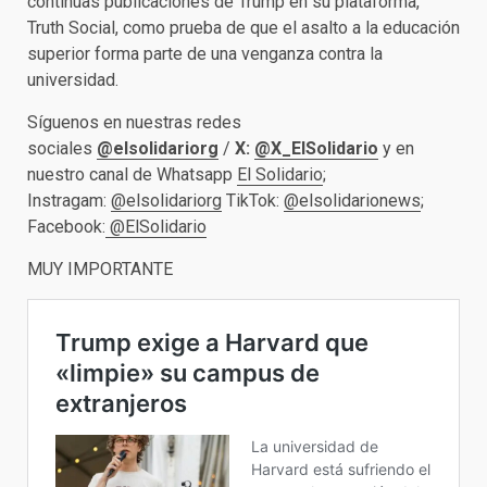
continuas publicaciones de Trump en su plataforma,
Truth Social, como prueba de que el asalto a la educación
superior forma parte de una venganza contra la
universidad.
Síguenos en nuestras redes
sociales
@elsolidariorg
/
X:
@X_ElSolidario
y en
nuestro canal de Whatsapp
El Solidario
;
Instragam:
@elsolidariorg
TikTok:
@elsolidarionews
;
Facebook:
@ElSolidario
MUY IMPORTANTE