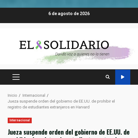
Saltar
6 de agosto de 2026
al
contenido
MENÚ
PRINCIPAL
Inicio
Internacional
Jueza suspende orden del gobierno de EE.UU. de prohibir el
registro de estudiantes extranjeros en Harvard
Internacional
Jueza suspende orden del gobierno de EE.UU. de