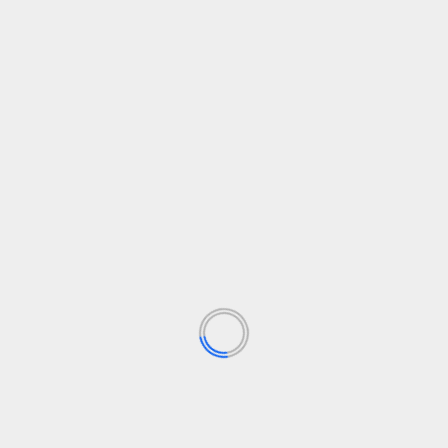
iorg
/ X:
@X_ElSolidario
y en nuestro canal de Whatsapp
El 
ero
l, mención Organizacional. Apasionada por la información, la crea
ción por la DANA y exigen
Nuevos criterios permit