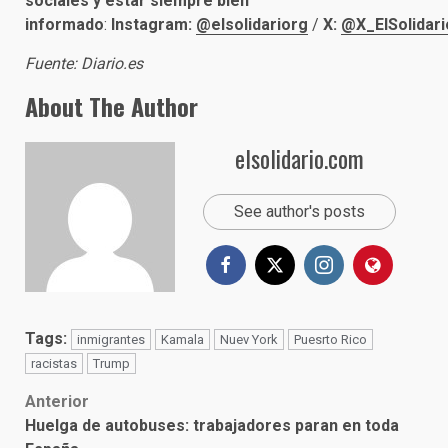
sociales y estar siempre bien
informado
:
Instagram:
@elsolidariorg
/
X:
@X_ElSolidari
Fuente: Diario.es
About The Author
elsolidario.com
See author's posts
Tags:
inmigrantes
Kamala
Nuev York
Puesrto Rico
racistas
Trump
Post
Anterior
Huelga de autobuses: trabajadores paran en toda
navigation