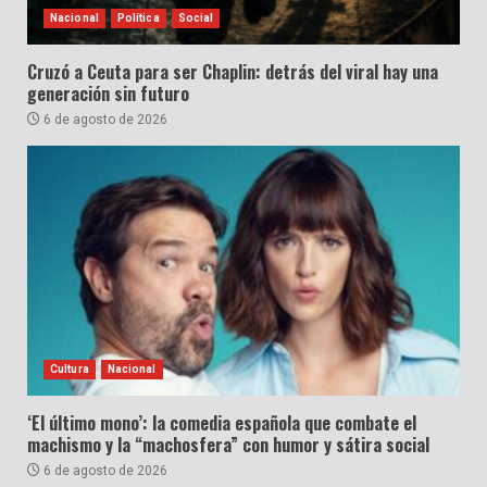
Nacional
Política
Social
Cruzó a Ceuta para ser Chaplin: detrás del viral hay una
generación sin futuro
6 de agosto de 2026
Cultura
Nacional
‘El último mono’: la comedia española que combate el
machismo y la “machosfera” con humor y sátira social
6 de agosto de 2026