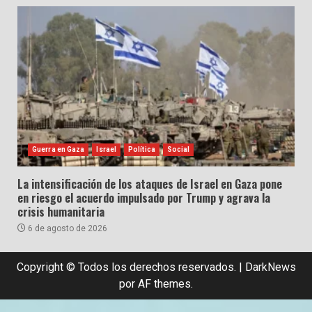
Guerra en Gaza
Israel
Política
Social
La intensificación de los ataques de Israel en Gaza pone
en riesgo el acuerdo impulsado por Trump y agrava la
crisis humanitaria
6 de agosto de 2026
Copyright © Todos los derechos reservados.
|
DarkNews
por AF themes.