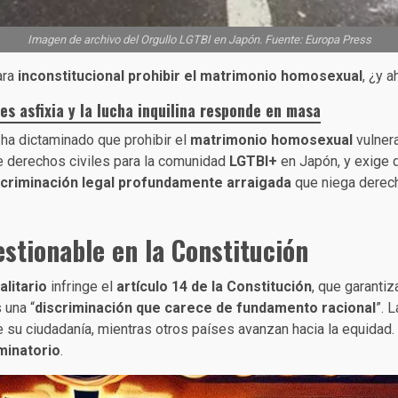
Imagen de archivo del Orgullo LGTBI en Japón. Fuente: Europa Press
ara
inconstitucional prohibir el matrimonio homosexual
, ¿y 
res asfixia y la lucha inquilina responde en masa
o, ha dictaminado que prohibir el
matrimonio homosexual
vulner
de derechos civiles para la comunidad
LGTBI+
en Japón, y exige d
scriminación legal profundamente arraigada
que niega derec
estionable en la Constitución
litario
infringe el
artículo 14 de la Constitución
, que garantiz
 una “
discriminación que carece de fundamento racional
”. 
 su ciudadanía, mientras otros países avanzan hacia la equidad. 
minatorio
.