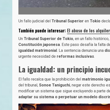
Un fallo judicial del
Tribunal Superior
en
Tokio
decl
También puede interesar:
El abuso de los alquile
Un
Tribunal Superior de Tokio
, en un fallo históric
Constitución japonesa
. Este paso desafía la falta 
igualdad matrimonial
. La sentencia denuncia una
di
urgente necesidad de
reformas inclusivas
.
La igualdad: un principio incu
El fallo recalca que la prohibición del
matrimonio igua
del tribunal,
Sonoe Taniguchi
, negar este derecho es
modificar un sistema que sigue excluyendo a parte de
adaptar su sistema o perpetuar un modelo discri