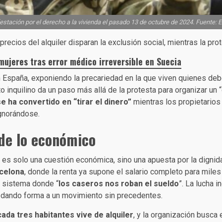
stación por el derecho a la vivienda el pasado 13 de octubre de 2024. Fuente: E
s precios del alquiler disparan la exclusión social, mientras la p
 mujeres tras error médico irreversible en Suecia
n España, exponiendo la precariedad en la que viven quienes debe
 inquilino da un paso más allá de la protesta para organizar un “
se ha convertido en “tirar el dinero”
mientras los propietarios
gnorándose.
de lo económico
es solo una cuestión económica, sino una apuesta por la dignidad 
rcelona
, donde la renta ya supone el salario completo para miles 
un sistema donde “
los caseros nos roban el sueldo
”. La lucha 
y dando forma a un movimiento sin precedentes.
ada tres habitantes vive de alquiler
, y la organización busca