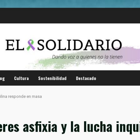
log
Cultura
Sostenibilidad
Destacado
quilina responde en masa
eres asfixia y la lucha inq