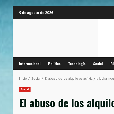
Saltar
9 de agosto de 2026
al
contenido
Internacional
Política
Tecnología
Social
B
Inicio
Social
El abuso de los alquileres asfixia y la lucha in
Social
El abuso de los alquil