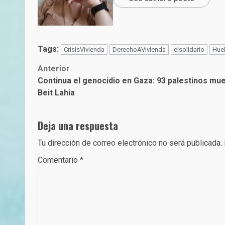
Tags:
CrisisVivienda
DerechoAVivienda
elsolidario
Huel
Post
Anterior
Continua el genocidio en Gaza: 93 palestinos mu
navigation
Beit Lahia
Deja una respuesta
Tu dirección de correo electrónico no será publicada.
Comentario
*