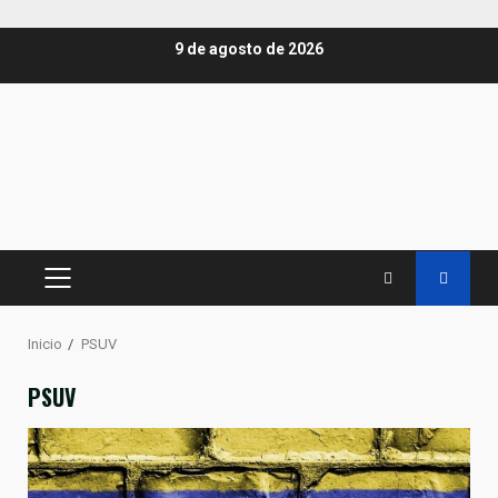
Saltar
9 de agosto de 2026
al
contenido
MENÚ
PRINCIPAL
Inicio
PSUV
PSUV